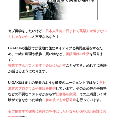
セブ留学をしたいけど、
日本人生徒に囲まれて英語力が伸びない
んじゃないか…
と不安なあなた！
U-GAKUの施設では現地に住むネイティブと共同生活をするた
め、一緒に料理や散歩、買い物など、
英語漬けの生活
を送りま
す。
授業で学んだことをすぐ会話に活かす
ことができ、恐れずに英語
が話せるようになります。
U-GAKUは多くの業者のような斡旋のエージェントではなく
自社
運営のプログラムや施設を提供
しています。そのため仲介手数料
などの不要なコストがかからず
低価格を実現
、その上満足いく体
験ができなかった場合、
参加後でも全額返金
を行っています。
セブ島留学で確実に英語力を伸ばしたいならU-GAKUが絶対にお