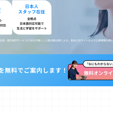
ュキャンプ
イングリッシュキャンプ
イングリッシュキャンプ
（徳島）
（塩尻）
全拠点
の
日本語対応可能で
対応
生活と学習をサポート
親子留学
解決型
英語合宿・国内留学サービス17社を対象にした拠点数比較による。各社公式サイトおよび公開情報比較
ターン
ュキャンプ
を
無料でご案内します！