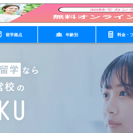
留学拠点
年齢別
料金・
け
プログラム
沖縄 北谷
学校・企業・団体様向け
教師
北海道 ニセコ
1日の流れ（note）
学
英検集中コース
◉親子向け