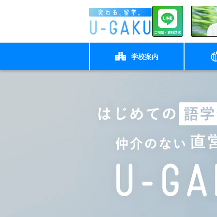
学校案内
◉小中学生向け
◉中高生向
マルタ
U-GAKUの想い
フィリピン セブ
生徒様向け
特徴
保護者様向け
イングリッシュキャンプ
中高生向け留
◉大学生以上向け