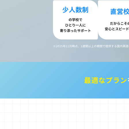
イングリッシュキャンプ
イングリッシ
（セブ）
（沖縄）
の学校で
だからこそ
ひとり一人に
安心とスピード
寄り添ったサポート
国内ワーホリ
社会課題
※2025年11月時点、1週間以上の期間で提供する国内
海外イン
イングリッシュキャンプ
イングリッシ
（大阪・和歌山）
（神奈川）
最適なプラン