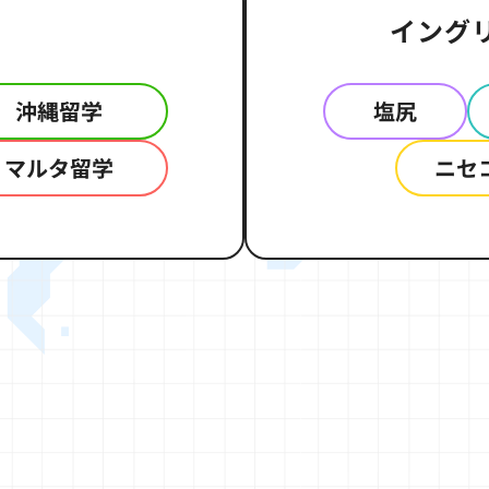
イング
沖縄留学
塩尻
マルタ留学
ニセ