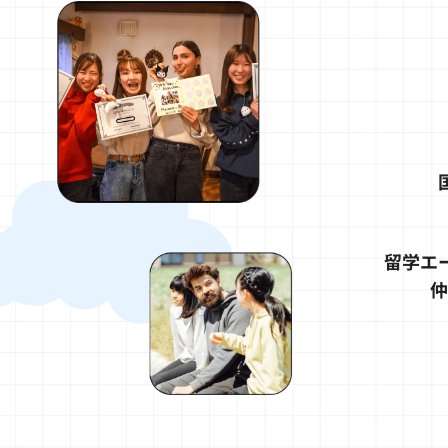
留学エ
仲