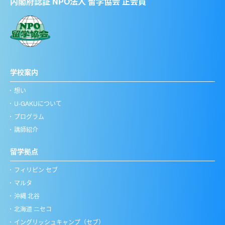
内閣府認証 NPO法人 留学協会 正会員
学校案内
想い
U-GAKUについて
プログラム
講師紹介
留学拠点
フィリピン セブ
マルタ
沖縄 北谷
北海道 ニセコ
イングリッシュキャンプ（セブ）