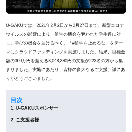
国内ワーホリ
社会課題解決型
親子留学
海外インターン
U-GAKUでは、2021年2月2日から2月27日まで、新型コロナ
イングリッシュキャン
イングリッシュキャン
イングリッシュキャン
ウイルスの影響により、留学の機会を奪われた学生達に対
プ
プ
プ
（セブ）
（沖縄）
（徳島）
し、学びの機会を届けるべく、「#留学を止めるな」をテー
マにクラウドファンディングを実施しました。結果、目標金
額の300万円を超える3,048,390円の支援が223名の方から集
まりました。実施にあたり、皆様の多大なるご支援、誠にあ
りがとうございました。
イングリッシュキャン
イングリッシュキャン
イングリッシュキャン
プ
プ
プ
（塩尻）
（ニセコ）
（大阪・和歌山）
目次
U-GAKUスポンサー
ご支援者様