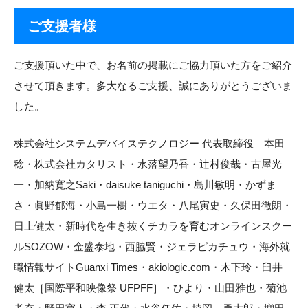
ご支援者様
ご支援頂いた中で、お名前の掲載にご協力頂いた方をご紹介
させて頂きます。多大なるご支援、誠にありがとうございま
した。
株式会社システムデバイステクノロジー 代表取締役 本田
稔・株式会社カタリスト・水落望乃香・辻村俊哉・古屋光
一・加納寛之Saki・daisuke taniguchi・島川敏明・かずま
さ・眞野郁海・小島一樹・ウエタ・八尾寅史・久保田徹朗・
日上健太・新時代を生き抜くチカラを育むオンラインスクー
ルSOZOW・金盛泰地・西脇賢・ジェラピカチュウ・海外就
職情報サイトGuanxi Times・akiologic.com・木下玲・臼井
健太［国際平和映像祭 UFPFF］・ひより・山田雅也・菊池