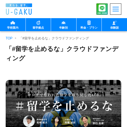
学校案内
留学拠点
年齢別
料金・プラン
体験談
TOP
「#留学を止めるな」クラウドファンディング
◉小中学生向け
◉中高生向け
「#留学を止めるな」クラウドファンデ
ィング
マルタ
U-GAKUの想い
フィリピン セブ
生徒様向け
特徴
保護者様向け
プログラム
沖縄 北谷
学校・企業・団体様向
け
イングリッシュキャン
中高生向け留学
英検集中コース
プ
◉大学生以上向け
◉親子向け
教師
北海道 ニセコ
1日の流れ（note）