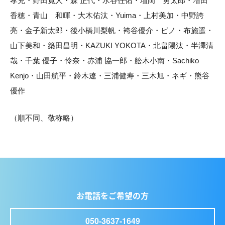
孝充・野田寛人・森 正代・水谷任佑・埴岡 勇太郎・増田
香穂・青山 和暉・大木佑汰・Yuima・上村美加・中野誇
亮・金子新太郎・後小橋川梨帆・袴谷優介・ピノ・布施遥・
山下美和・築田昌明・KAZUKI YOKOTA・北畠陽汰・半澤清
哉・千葉 優子・怜奈・赤浦 協一郎・舩木小南・Sachiko
Kenjo・山田航平・鈴木遼・三浦健寿・三木旭・ネギ・熊谷
優作
（順不同、敬称略）
お電話をご希望の方
050-3637-1649