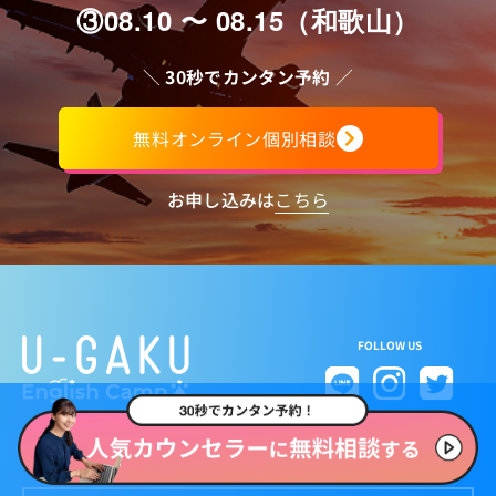
③08.10 〜 08.15（和歌山）
＼
30秒でカンタン予約
／
無料オンライン個別相談
お申し込みは
こちら
FOLLOW US
メディア関係者様