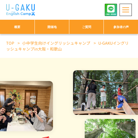
概要
開催地
ご質問
参加者の声
TOP
小中学生向けイングリッシュキャンプ
U-GAKUイングリ
セブ島
徳島
沖縄
長野
ニセコ
ッシュキャンプin大阪・和歌山
大阪・和歌山
神奈川