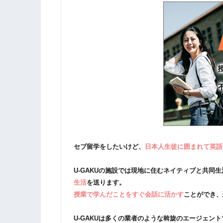
セブ留学をしたいけど、
日本人生徒に囲まれて英語
U-GAKUの施設では現地に住むネイティブと共同
生活
を送ります。
授業で学んだことをすぐ会話に活かす
ことができ、
U-GAKUは多くの業者のような斡旋のエージェン