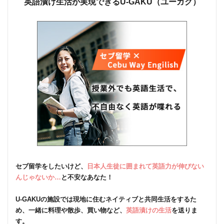
英語漬け生活が実現できるU-GAKU（ユーガク）
セブ留学をしたいけど、
日本人生徒に囲まれて英語力が伸びない
んじゃないか…
と不安なあなた！
U-GAKUの施設では現地に住むネイティブと共同生活をするた
め、一緒に料理や散歩、買い物など、
英語漬けの生活
を送りま
す。