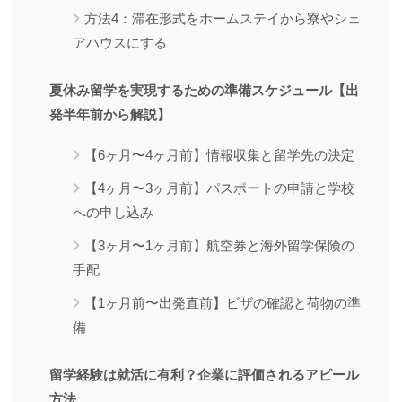
方法4：滞在形式をホームステイから寮やシェ
アハウスにする
夏休み留学を実現するための準備スケジュール【出
発半年前から解説】
【6ヶ月〜4ヶ月前】情報収集と留学先の決定
【4ヶ月〜3ヶ月前】パスポートの申請と学校
への申し込み
【3ヶ月〜1ヶ月前】航空券と海外留学保険の
手配
【1ヶ月前〜出発直前】ビザの確認と荷物の準
備
留学経験は就活に有利？企業に評価されるアピール
方法