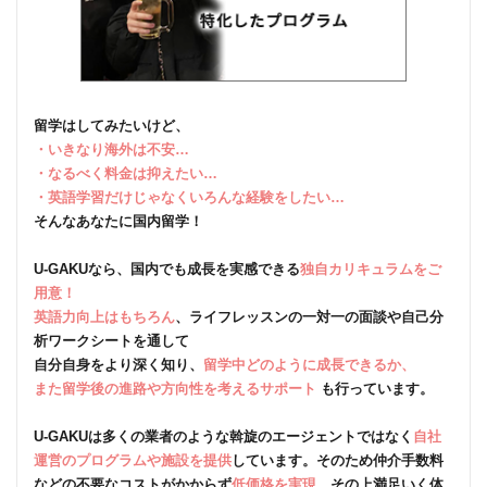
留学はしてみたいけど、
・いきなり海外は不安…
・なるべく料金は抑えたい…
・英語学習だけじゃなくいろんな経験をしたい…
そんなあなたに国内留学！
U-GAKUなら、国内でも成長を実感できる
独自カリキュラムをご
用意！
英語力向上はもちろん
、ライフレッスンの一対一の面談や自己分
析ワークシートを通して
自分自身をより深く知り、
留学中どのように成長できるか、
また留学後の進路や方向性を考えるサポート
も行っています。
U-GAKUは多くの業者のような斡旋のエージェントではなく
自社
運営のプログラムや施設を提供
しています。そのため仲介手数料
などの不要なコストがかからず
低価格を実現
、その上満足いく体