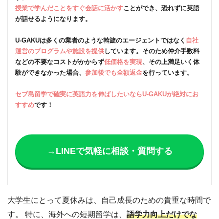
授業で学んだことをすぐ会話に活かす
ことができ、恐れずに英語
が話せるようになります。
U-GAKUは多くの業者のような斡旋のエージェントではなく
自社
運営のプログラムや施設を提供
しています。そのため仲介手数料
などの不要なコストがかからず
低価格を実現
、その上満足いく体
験ができなかった場合、
参加後でも全額返金
を行っています。
セブ島留学で確実に英語力を伸ばしたいならU-GAKUが絶対にお
すすめ
です！
→LINEで気軽に相談・質問する
大学生にとって夏休みは、自己成長のための貴重な時間で
す。 特に、海外への短期留学は、
語学力向上だけでな