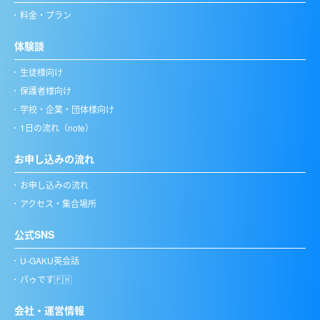
料金・プラン
体験談
生徒様向け
保護者様向け
学校・企業・団体様向け
1日の流れ（note）
お申し込みの流れ
お申し込みの流れ
アクセス・集合場所
公式SNS
U-GAKU英会話
パゥです🇵🇭
会社・運営情報