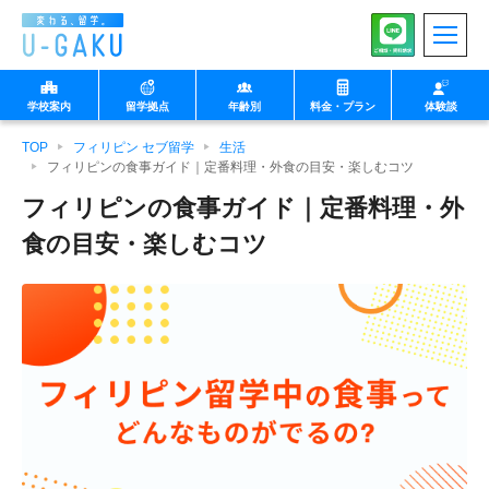
学校案内
留学拠点
年齢別
料金・プラン
体験談
TOP
フィリピン セブ留学
生活
◉小中学生向け
◉中高生向け
フィリピンの食事ガイド｜定番料理・外食の目安・楽しむコツ
フィリピンの食事ガイド｜定番料理・外
食の目安・楽しむコツ
マルタ
U-GAKUの想い
フィリピン セブ
生徒様向け
特徴
保護者様向け
プログラム
沖縄 北谷
学校・企業・団体様向
け
イングリッシュキャン
中高生向け留学
英検集中コース
プ
◉大学生以上向け
◉親子向け
教師
北海道 ニセコ
1日の流れ（note）