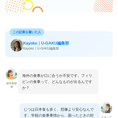
国内ワーホリ
社会課題解決型
親子留学
海外インターン
イングリッシュキャン
イングリッシュキャン
イングリッシュキャン
プ
プ
プ
この記事を書いた人
（セブ）
（沖縄）
（徳島）
Kayoko｜U-GAKU編集部
Kayoko｜U-GAKU編集部
イングリッシュキャン
イングリッシュキャン
イングリッシュキャン
海外の食事が口に合うか不安です。フィリ
プ
プ
プ
ピンの食事って、どんなものが出るんです
（塩尻）
（ニセコ）
（大阪・和歌山）
留学希望
者
か？
じつは日本食も多く、想像より安心なんで
す。学校の食事事情から、困ったときの対
スタッフ