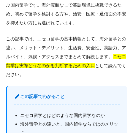
ぶ国内留学です。海外渡航なしで英語環境に挑戦できるた
国内ワーホリ
社会課題解決型
親子留学
め、初めて留学を検討する方や、治安・医療・通信面の不安
海外インターン
を抑えたい方にも選ばれています。
イングリッシュキャン
イングリッシュキャン
イングリッシュキャン
プ
プ
プ
この記事では、ニセコ留学の基本情報として、海外留学との
（セブ）
（沖縄）
（徳島）
違い、メリット・デメリット、生活費、安全性、英語力、ア
ルバイト、気候・アクセスまでまとめて解説します。
ニセコ
留学は実際どうなのかを判断するための入口
として読んでく
ださい。
イングリッシュキャン
イングリッシュキャン
イングリッシュキャン
プ
プ
プ
（塩尻）
（ニセコ）
（大阪・和歌山）
edit
この記事でわかること
ニセコ留学とはどのような国内留学なのか
海外留学との違いと、国内留学ならではのメリッ
ト