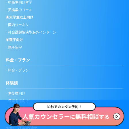
中高生向け留学
英検集中コース
◉大学生以上向け
国内ワーホリ
社会課題解決型海外インターン
◉親子向け
親子留学
料金・プラン
料金・プラン
体験談
生徒様向け
保護者様向け
学校・企業・団体様向け
1日の流れ（note）
お申し込みの流れ