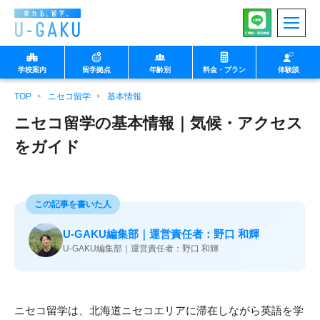
学校案内
留学拠点
年齢別
料金・プラン
体験談
TOP
ニセコ留学
基本情報
◉小中学生向け
◉中高生向け
ニセコ留学の基本情報｜気候・アクセス
をガイド
マルタ
U-GAKUの想い
フィリピン セブ
生徒様向け
特徴
保護者様向け
プログラム
沖縄 北谷
学校・企業・団体様向
け
イングリッシュキャン
中高生向け留学
英検集中コース
この記事を書いた人
プ
U-GAKU編集部｜運営責任者：野口 和輝
◉大学生以上向け
◉親子向け
U-GAKU編集部｜運営責任者：野口 和輝
教師
北海道 ニセコ
1日の流れ（note）
ニセコ留学は、北海道ニセコエリアに滞在しながら英語を学