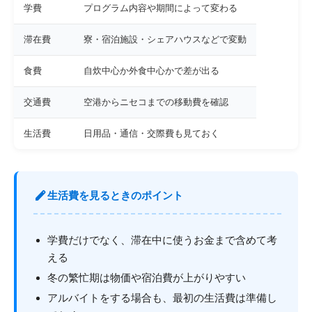
学費
プログラム内容や期間によって変わる
滞在費
寮・宿泊施設・シェアハウスなどで変動
食費
自炊中心か外食中心かで差が出る
交通費
空港からニセコまでの移動費を確認
生活費
日用品・通信・交際費も見ておく
edit
生活費を見るときのポイント
学費だけでなく、滞在中に使うお金まで含めて考
える
冬の繁忙期は物価や宿泊費が上がりやすい
アルバイトをする場合も、最初の生活費は準備し