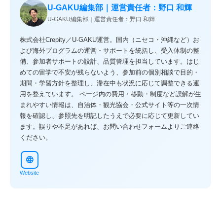
U-GAKU編集部｜運営責任者：野口 和輝
U-GAKU編集部｜運営責任者：野口 和輝
株式会社Crepity／U-GAKU運営。国内（ニセコ・沖縄など）お
よび海外プログラムの運営・サポートを統括し、受入体制の整
備、参加者サポートの設計、品質管理を担当しています。はじ
めての留学で不安が残らないよう、参加前の個別相談で目的・
期間・学習方針を整理し、滞在中も状況に応じて調整できる運
用を整えています。 ページ内の費用・移動・制度など誤解が生
まれやすい情報は、自治体・観光協会・公式サイト等の一次情
報を確認し、参照先を明記したうえで必要に応じて更新してい
ます。誤りや不足があれば、お問い合わせフォームよりご連絡
ください。
language
Website