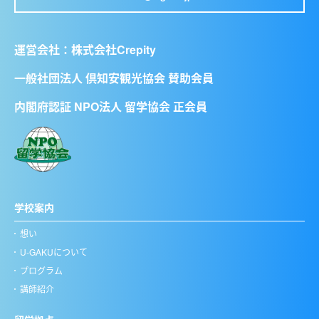
運営会社：
株式会社Crepity
一般社団法人 倶知安観光協会 賛助会員
内閣府認証 NPO法人 留学協会 正会員
学校案内
想い
U-GAKUについて
プログラム
講師紹介