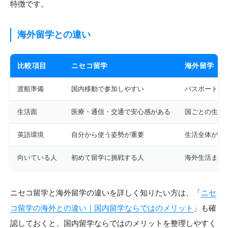
特徴です。
海外留学との違い
比較項目
ニセコ留学
海外留学
渡航準備
国内移動で参加しやすい
パスポート・
生活面
医療・通信・交通で安心感がある
国ごとの生活
英語環境
自分から使う姿勢が重要
生活全体が英
向いている人
初めて留学に挑戦する人
海外生活まで
ニセコ留学と海外留学の違いを詳しく知りたい方は、「
ニセ
コ留学の海外との違い｜国内留学ならではのメリット
」も確
認しておくと、国内留学ならではのメリットを整理しやすく