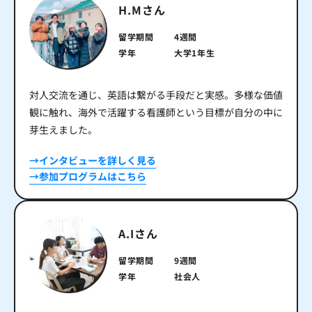
H.Mさん
留学期間
4週間
学年
大学1年生
対人交流を通じ、英語は繋がる手段だと実感。多様な価値
観に触れ、海外で活躍する看護師という目標が自分の中に
芽生えました。
→インタビューを詳しく見る
→参加プログラムはこちら
A.Iさん
留学期間
9週間
学年
社会人