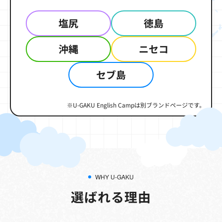
塩尻
徳島
沖縄
ニセコ
セブ島
※U-GAKU English Campは別ブランドページです。
WHY U-GAKU
選ばれる理由