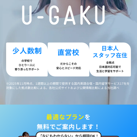
国内ワーホリ
社会課題解決型
親子留学
海外インターン
イングリッシュキャン
イングリッシュキャン
イングリッシュキャン
プ
プ
プ
（セブ）
（沖縄）
（徳島）
の学校で
全拠点
だからこその
ひとり一人に
日本語対応可能で
安心とスピード対応
寄り添ったサポート
生活と学習をサポート
※2025年11月時点、1週間以上の期間で提供する国内英語合宿・国内留学サービス17社を
イングリッシュキャン
イングリッシュキャン
イングリッシュキャン
対象にした拠点数比較による。各社公式サイトおよび公開情報比較による当社調べ
プ
プ
プ
（塩尻）
（ニセコ）
（大阪・和歌山）
最適なプラン
を
無料でご案内します！