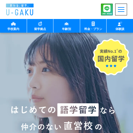
学校案内
留学拠点
年齢別
料金・プラン
体験談
◉小中学生向け
◉中高生向け
マルタ
U-GAKUの想い
フィリピン セブ
生徒様向け
特徴
保護者様向け
プログラム
沖縄 北谷
学校・企業・団体様向
け
イングリッシュキャン
中高生向け留学
英検集中コース
プ
◉大学生以上向け
◉親子向け
教師
北海道 ニセコ
1日の流れ（note）