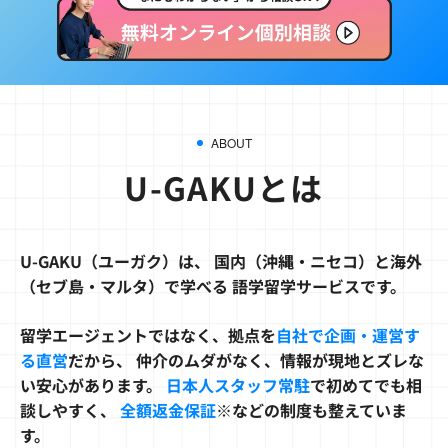
イングリッシュキャン
プ
（神奈川）
ABOUT
U-GAKUとは
U-GAKU（ユーガク）は、
国内（沖縄・ニセコ）と海外
（セブ島・マルタ）で学べる
語学留学サービスです。
留学エージェントではなく、拠点を
自社で企画・運営す
る直営
だから、
仲介のムダがなく、情報が現地とズレな
い安心があります。
日本人スタッフ常駐
で初めてでも相
談しやすく、
全額返金保証
※などの制度も整えていま
す。