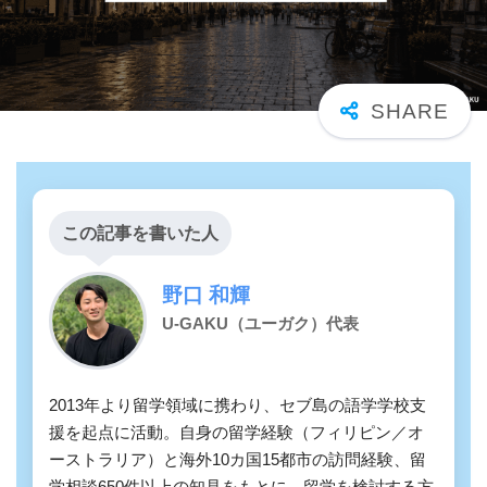
この記事を書いた人
野口 和輝
U-GAKU（ユーガク）代表
2013年より留学領域に携わり、セブ島の語学学校支
援を起点に活動。自身の留学経験（フィリピン／オ
ーストラリア）と海外10カ国15都市の訪問経験、留
学相談650件以上の知見をもとに、留学を検討する方