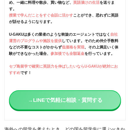
め、一緒に料理や散歩、買い物など、
英語漬けの生活
を送りま
す。
授業で学んだことをすぐ会話に活かす
ことができ、恐れずに英語
が話せるようになります。
U-GAKUは多くの業者のような斡旋のエージェントではなく
自社
運営のプログラムや施設を提供
しています。そのため仲介手数料
などの不要なコストがかからず
低価格を実現
、その上満足いく体
験ができなかった場合、
参加後でも全額返金
を行っています。
セブ島留学で確実に英語力を伸ばしたいならU-GAKUが絶対にお
すすめ
です！
→LINEで気軽に相談・質問する
海外への留学を考えたとき、どの国を留学先に選ぶべきか