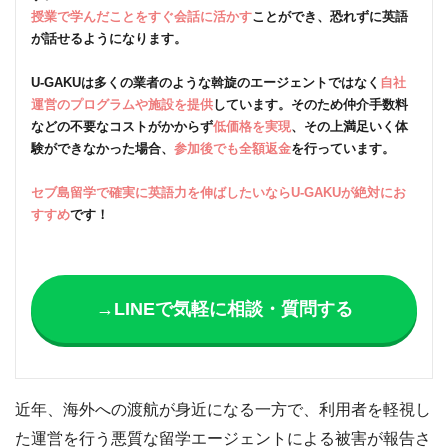
授業で学んだことをすぐ会話に活かす
ことができ、恐れずに英語
が話せるようになります。
U-GAKUは多くの業者のような斡旋のエージェントではなく
自社
運営のプログラムや施設を提供
しています。そのため仲介手数料
などの不要なコストがかからず
低価格を実現
、その上満足いく体
験ができなかった場合、
参加後でも全額返金
を行っています。
セブ島留学で確実に英語力を伸ばしたいならU-GAKUが絶対にお
すすめ
です！
→LINEで気軽に相談・質問する
近年、海外への渡航が身近になる一方で、利用者を軽視し
た運営を行う悪質な留学エージェントによる被害が報告さ