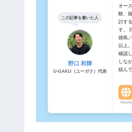
オース
験、留
この記事を書いた人
討す
す。 
徳島／
以上
確認
しな
野口 和輝
組んで
U-GAKU（ユーガク）代表
Website