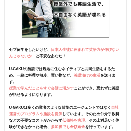
セブ留学をしたいけど、
日本人生徒に囲まれて英語力が伸びない
んじゃないか…
と不安なあなた！
U-GAKUの施設では現地に住むネイティブと共同生活をするた
め、一緒に料理や散歩、買い物など、
英語漬けの生活
を送りま
す。
授業で学んだことをすぐ会話に活かす
ことができ、恐れずに英語
が話せるようになります。
U-GAKUは多くの業者のような斡旋のエージェントではなく
自社
運営のプログラムや施設を提供
しています。そのため仲介手数料
などの不要なコストがかからず
低価格を実現
、その上満足いく体
験ができなかった場合、
参加後でも全額返金
を行っています。