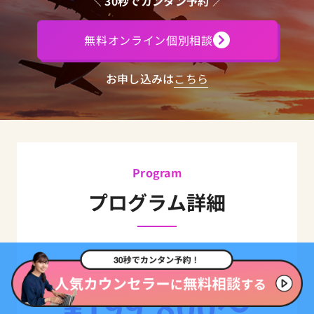
＼
30秒でカンタン予約
／
無料オンライン個別相談
お申し込みは
こちら
Program
プログラム詳細
【料金】
¥
199,800〜