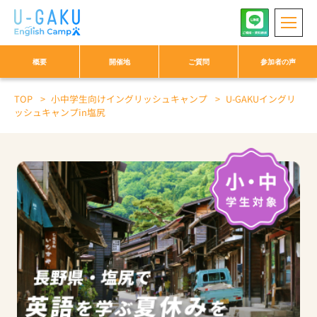
概要
開催地
ご質問
参加者の声
TOP
小中学生向けイングリッシュキャンプ
U-GAKUイングリ
セブ島
徳島
沖縄
長野
ニセコ
ッシュキャンプin塩尻
大阪・和歌山
神奈川