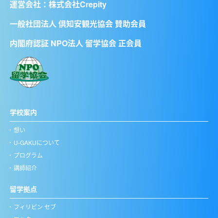
運営会社：
株式会社Crepity
一般社団法人 倶知安観光協会 賛助会員
内閣府認証 NPO法人 留学協会 正会員
学校案内
想い
U-GAKUについて
プログラム
講師紹介
留学拠点
フィリピン セブ