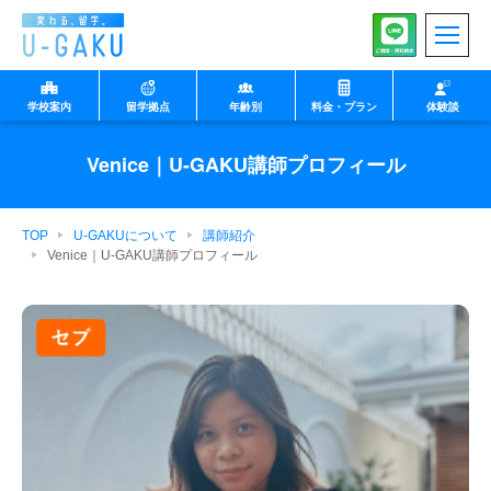
学校案内
留学拠点
年齢別
料金・プラン
体験談
◉小中学生向け
◉中高生向け
Venice｜U-GAKU講師プロフィール
TOP
U-GAKUについて
講師紹介
Venice｜U-GAKU講師プロフィール
マルタ
U-GAKUの想い
フィリピン セブ
生徒様向け
特徴
保護者様向け
プログラム
沖縄 北谷
学校・企業・団体様向
け
イングリッシュキャン
中高生向け留学
英検集中コース
プ
◉大学生以上向け
◉親子向け
教師
北海道 ニセコ
1日の流れ（note）