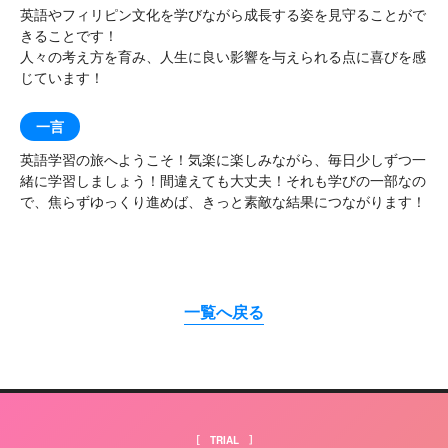
英語やフィリピン文化を学びながら成長する姿を見守ることがで
イングリッシュキャン
きることです！
プ
（神奈川）
人々の考え方を育み、人生に良い影響を与えられる点に喜びを感
じています！
一言
英語学習の旅へようこそ！気楽に楽しみながら、毎日少しずつ一
緒に学習しましょう！間違えても大丈夫！それも学びの一部なの
で、焦らずゆっくり進めば、きっと素敵な結果につながります！
一覧へ戻る
［ TRIAL ］