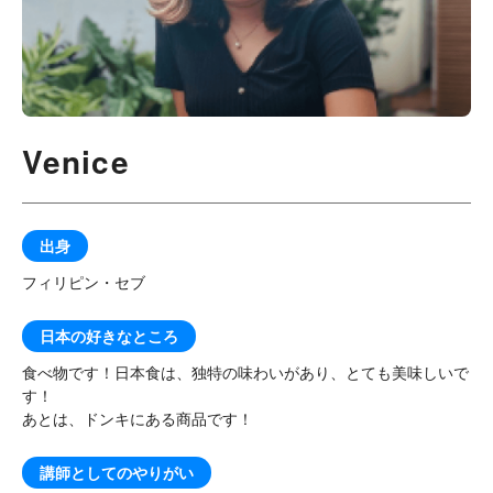
国内ワーホリ
社会課題解決型
親子留学
海外インターン
イングリッシュキャン
イングリッシュキャン
イングリッシュキャン
プ
プ
プ
（セブ）
（沖縄）
（徳島）
Venice
出身
フィリピン・セブ
イングリッシュキャン
イングリッシュキャン
イングリッシュキャン
プ
プ
プ
日本の好きなところ
（塩尻）
（ニセコ）
（大阪・和歌山）
食べ物です！日本食は、独特の味わいがあり、とても美味しいで
す！
あとは、ドンキにある商品です！
講師としてのやりがい